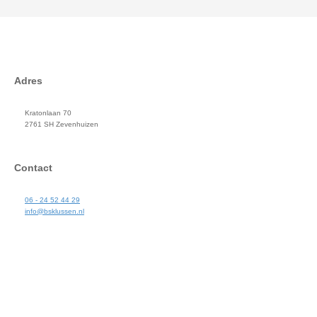
Adres
Kratonlaan 70
2761 SH Zevenhuizen
Contact
06 - 24 52 44 29
info@bsklussen.nl