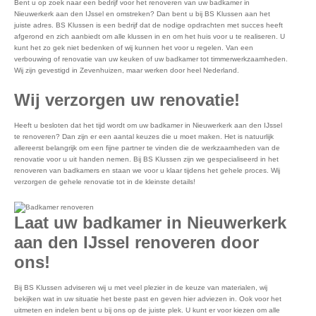
Bent u op zoek naar een bedrijf voor het renoveren van uw badkamer in
Nieuwerkerk aan den IJssel en omstreken? Dan bent u bij BS Klussen aan het
juiste adres. BS Klussen is een bedrijf dat de nodige opdrachten met succes heeft
afgerond en zich aanbiedt om alle klussen in en om het huis voor u te realiseren. U
kunt het zo gek niet bedenken of wij kunnen het voor u regelen. Van een
verbouwing of renovatie van uw keuken of uw badkamer tot timmerwerkzaamheden.
Wij zijn gevestigd in Zevenhuizen, maar werken door heel Nederland.
Wij verzorgen uw renovatie!
Heeft u besloten dat het tijd wordt om uw badkamer in Nieuwerkerk aan den IJssel
te renoveren? Dan zijn er een aantal keuzes die u moet maken. Het is natuurlijk
allereerst belangrijk om een fijne partner te vinden die de werkzaamheden van de
renovatie voor u uit handen nemen. Bij BS Klussen zijn we gespecialiseerd in het
renoveren van badkamers en staan we voor u klaar tijdens het gehele proces. Wij
verzorgen de gehele renovatie tot in de kleinste details!
Laat uw badkamer in Nieuwerkerk
aan den IJssel renoveren door
ons!
Bij BS Klussen adviseren wij u met veel plezier in de keuze van materialen, wij
bekijken wat in uw situatie het beste past en geven hier adviezen in. Ook voor het
uitmeten en indelen bent u bij ons op de juiste plek. U kunt er voor kiezen om alle