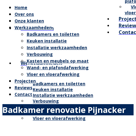
plaf
Vl
Home
vloe
Over ons
Projec
Onze klanten
Review
Werkzaamheden
Onze klanten
Contac
Badkamers en toiletten
Keuken installatie
Installatie werkzaamheden
Verbouwing
Kasten en meubels op maat
Werkzaamheden
Wand- en plafondafwerking
Vloer en vloerafwerking
Projecten
Badkamers en toiletten
Reviews
Keuken installatie
Contact
Installatie werkzaamheden
Verbouwing
Kasten en meubels op maat
Badkamer renovatie Pijnacker
Wand- en plafondafwerking
Vloer en vloerafwerking