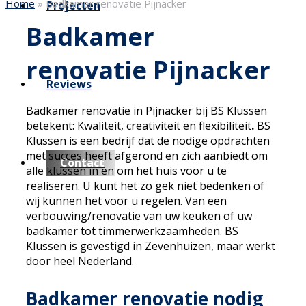
Home
»
Badkamer renovatie Pijnacker
Projecten
Badkamer
renovatie Pijnacker
Reviews
Badkamer renovatie in Pijnacker bij BS Klussen
betekent: Kwaliteit, creativiteit en flexibiliteit
.
BS
Klussen is een bedrijf dat de nodige opdrachten
met succes heeft afgerond en zich aanbiedt om
Contact
alle klussen in en om het huis voor u te
realiseren. U kunt het zo gek niet bedenken of
wij kunnen het voor u regelen. Van een
verbouwing/renovatie van uw keuken of uw
badkamer tot timmerwerkzaamheden. BS
Klussen is gevestigd in Zevenhuizen, maar werkt
door heel Nederland.
Badkamer renovatie nodig